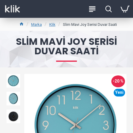
Marka
Klik
Slim Mavi Joy Serisi Duvar Saati
SLIM MAVI JOY SERISI
DUVAR SAATI
-20 %
Yeni