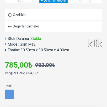
her tarz ile uyum sağlayan düz ve sağlam bir
yüzeye sahiptir. Kolay montaj için hafif tasarım.
Özel askı yuva tasarımı ile sadece bir adımda
Özellikler
kolayca duvara asılabilir.
Yüksek Kaliteli Üretim:
Klik saatlerinin yüksek
Değerlendirmeler
teknoloji odaklı üretim tesislerinde en dayanıklı
malzemelerden üretilmiştir.
Stok Durumu:
Stokta
Tamamen Sessiz:
Yüksek kaliteli ve sessiz
Model:
Slim Mavi
çalışan makine.
Ebatlar:
30.50cm x 30.50cm x 4.00cm
Uzun Pil Ömrü:
Rakiplerinden daha az
sarfiyatla uzun süre sorunsuz ve hassas
785,00₺
982,00₺
çalışma performansı. 1 adet AA kalem pil ile
çalışır.
Vergiler Hariç: 654,17₺
Uzun Kullanım Ömrü:
Yıllarca arızalanmadan
çalışma performansına sahiptir.
Renk
Çevre Dostu Üretim Anlayışı:
Üründe ve
paketlemede geri dönüştürülebilir, çevre dostu
malzeme kullanımı ile sürdürülebilir üretim.
Ø 30,5 x 4 cm.
Salon, oturma odası, yatak odası,