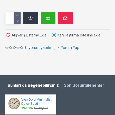
uygundur.
Kusursuz Hediye:
Bu dekoratif saat hediye
etmek için ideal bir seçim. Sevdikleriniz sade
ve şık tasarımına bayılacaktır. Bu ürün her tarz ev
ve işyeri dekoruna uygundur.
Alışveriş Listeme Ekle
Karşılaştırma listesine ekle
0 yorum yapılmış.
-
Yorum Yap
Bunları da Beğenebilirsiniz
Son Görüntülenenler
En
Vien Gold Minimalist
Duvar Saati
994,00₺
1.243,00₺