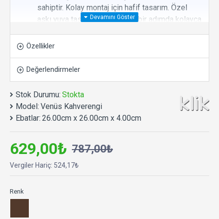
sahiptir. Kolay montaj için hafif tasarım. Özel
askı yuva tasarımı ile sadece bir adımda kolayca
duvara asılabilir.
Yüksek Kaliteli Üretim:
Klik saatlerinin yüksek
Özellikler
teknoloji odaklı üretim tesislerinde en dayanıklı
malzemelerden üretilmiştir.
Değerlendirmeler
Tamamen Sessiz:
Yüksek kaliteli ve sessiz
çalışan makine.
Stok Durumu:
Stokta
Uzun Pil Ömrü:
Rakiplerinden daha az
Model:
Venüs Kahverengi
sarfiyatla uzun süre sorunsuz ve hassas
Ebatlar:
26.00cm x 26.00cm x 4.00cm
çalışma performansı. 1 adet AA kalem pil ile
çalışır.
629,00₺
787,00₺
Uzun Kullanım Ömrü:
Yıllarca arızalanmadan
çalışma performansına sahiptir.
Vergiler Hariç: 524,17₺
Çevre Dostu Üretim Anlayışı:
Üründe ve
paketlemede geri dönüştürülebilir, çevre dostu
Renk
malzeme kullanımı ile sürdürülebilir üretim.
Ø 26 x 4 cm.
Salon, oturma odası, yatak odası,
mutfak, ofis, kafe, çalışma alanları vb. alanlar için