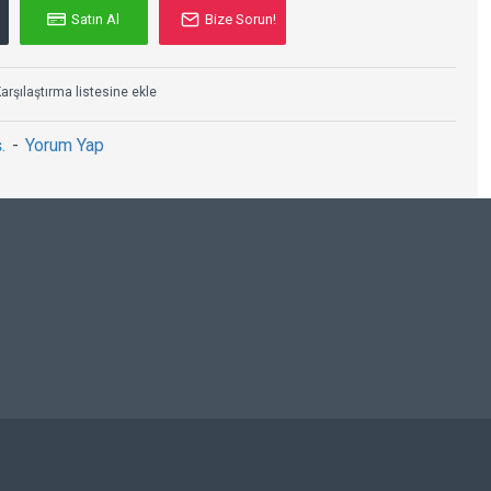
Satın Al
Bize Sorun!
arşılaştırma listesine ekle
.
-
Yorum Yap