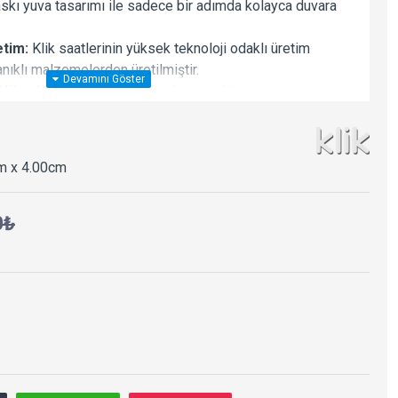
askı yuva tasarımı ile sadece bir adımda kolayca duvara
etim:
Klik saatlerinin yüksek teknoloji odaklı üretim
nıklı malzemelerden üretilmiştir.
Yüksek kaliteli ve sessiz çalışan makine.
iplerinden daha az sarfiyatla uzun süre sorunsuz ve
rmansı. 1 adet AA kalem pil ile çalışır.
ü:
Yıllarca arızalanmadan çalışma performansına sahiptir.
m x 4.00cm
m Anlayışı:
Üründe ve paketlemede geri dönüştürülebilir,
kullanımı ile sürdürülebilir üretim.
n, oturma odası, yatak odası, mutfak, ofis, kafe, çalışma
0₺
için uygundur.
u dekoratif saat hediye etmek için ideal bir seçim.
e şık tasarımına bayılacaktır. Bu ürün her tarz ev ve işyeri