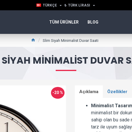
TÜRKÇE
₺
TÜRK LIRASI
TÜM ÜRÜNLER
BLOG
Slim Siyah Minimalist Duvar Saati
 SIYAH MINIMALIST DUVAR 
Açıklama
Özellikler
-20 %
Minimalist Tasarı
minimalist bir dokun
sahip olan bu sade m
tarz ile uyum sağlay