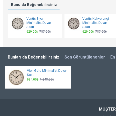
Bunu da Beğenebilirsiniz
Venüs Siyah
Venüs Kahverengi
Minimalist Duvar
Minimalist Duvar
Saati
Saati
629,00₺
787,00₺
629,00₺
787,00₺
Bunları da Beğenebilirsiniz
Son Görüntülenenler
En
Vien Gold Minimalist Duvar
Saati
994,00₺
1.243,00₺
MÜŞTERI