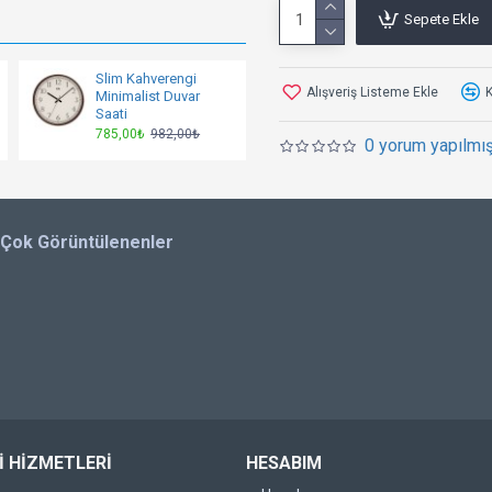
Sepete Ekle
Slim Kahverengi
Alışveriş Listeme Ekle
K
Minimalist Duvar
Saati
785,00₺
982,00₺
0 yorum yapılmış
 Çok Görüntülenenler
 HIZMETLERI
HESABIM