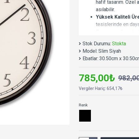
hafif tasarım. Özel 
asılabilir.
Yüksek Kaliteli Ür
tesislerinde en daya
Tamamen Sessiz:
Uzun Pil Ömrü:
Rak
Stok Durumu:
Stokta
hassas çalışma perfo
Model:
Slim Siyah
Uzun Kullanım Ömr
Ebatlar:
30.50cm x 30.50c
Çevre Dostu Üreti
çevre dostu malzeme 
785,00₺
Ø 30,5 x 4 cm.
Salo
982,0
alanları vb. alanlar 
Vergiler Hariç: 654,17₺
Kusursuz Hediye:
B
Sevdikleriniz sade v
Renk
dekoruna uygundur.