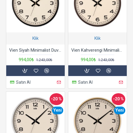
Klik
Klik
Vien Siyah Minimalist Duvar Saati
Vien Kahverengi Minimalist Duvar Saati
994,00₺
994,00₺
1.243,00₺
1.243,00₺
Satın Al
Satın Al
-20 %
-20 %
Yeni
Yeni