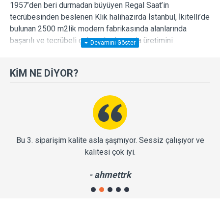
1957’den beri durmadan büyüyen Regal Saat’in
tecrübesinden beslenen Klik halihazırda İstanbul, İkitelli’de
bulunan 2500 m2lik modern fabrikasında alanlarında
başarılı ve tecrübeli çalışan kadrosuyla üretimini
sürdürmektedir.
KIM NE DIYOR?
Duvar saati en iyi formunu buldu.
Halihazırda yirminin üzerinde farklı pazarda tüketiciyle
buluşan modellerin her biri ayrı bir tasarım dokunuşuyla
estetiği duvarlarınıza taşımaktadır. Klik birinci sınıf
Bu 3. siparişim kalite asla şaşmıyor. Sessiz çalışıyor ve
malzemelerle özenle üreterek, her zevke ve dekorasyon
kalitesi çok iyi.
tarzına hitap eden koleksiyonlar sunmaktadır. Klik’in
misyonu her anın değerini anlamlı ve estetik bir şekilde
- ahmettrk
yansıtmaktır.
Çevre dostu malzeme kullanımıyla sürdürülebilir üretimi
desteklemektedir.