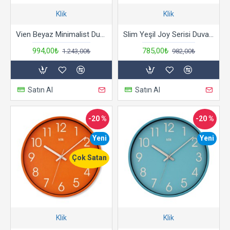
Klik
Klik
Vien Beyaz Minimalist Duvar Saati
Slim Yeşil Joy Serisi Duvar Saati
994,00₺
785,00₺
1.243,00₺
982,00₺
Satın Al
Satın Al
-20 %
-20 %
Yeni
Yeni
Çok Satan
Klik
Klik