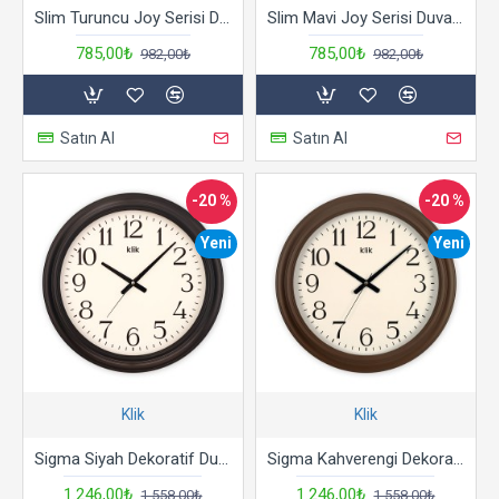
Slim Turuncu Joy Serisi Duvar Saati
Slim Mavi Joy Serisi Duvar Saati
785,00₺
785,00₺
982,00₺
982,00₺
Satın Al
Satın Al
-20 %
-20 %
Yeni
Yeni
Klik
Klik
Sigma Siyah Dekoratif Duvar Saati
Sigma Kahverengi Dekoratif Duvar Saati
1.246,00₺
1.246,00₺
1.558,00₺
1.558,00₺