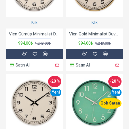
Klik
Klik
Vien Gümüş Minimalist Duvar Saati
Vien Gold Minimalist Duvar Saati
994,00₺
994,00₺
1.243,00₺
1.243,00₺
Satın Al
Satın Al
-20 %
-20 %
Yeni
Yeni
Çok Satan