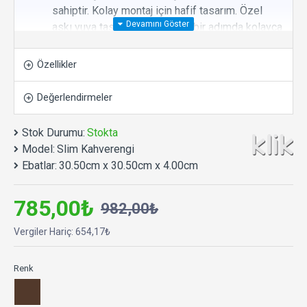
sahiptir. Kolay montaj için hafif tasarım. Özel
askı yuva tasarımı ile sadece bir adımda kolayca
duvara asılabilir.
Yüksek Kaliteli Üretim:
Klik saatlerinin yüksek
Özellikler
teknoloji odaklı üretim tesislerinde en dayanıklı
malzemelerden üretilmiştir.
Değerlendirmeler
Tamamen Sessiz:
Yüksek kaliteli ve sessiz
çalışan makine.
Stok Durumu:
Stokta
Uzun Pil Ömrü:
Rakiplerinden daha az
Model:
Slim Kahverengi
sarfiyatla uzun süre sorunsuz ve hassas
Ebatlar:
30.50cm x 30.50cm x 4.00cm
çalışma performansı. 1 adet AA kalem pil ile
çalışır.
785,00₺
982,00₺
Uzun Kullanım Ömrü:
Yıllarca arızalanmadan
çalışma performansına sahiptir.
Vergiler Hariç: 654,17₺
Çevre Dostu Üretim Anlayışı:
Üründe ve
paketlemede geri dönüştürülebilir, çevre dostu
Renk
malzeme kullanımı ile sürdürülebilir üretim.
Ø 30,5 x 4 cm.
Salon, oturma odası, yatak odası,
mutfak, ofis, kafe, çalışma alanları vb. alanlar için