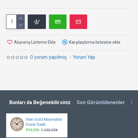
uygundur.
Kusursuz Hediye:
Bu dekoratif saat hediye
etmek için ideal bir seçim. Sevdikleriniz sade
ve şık tasarımına bayılacaktır. Bu ürün her tarz ev
ve işyeri dekoruna uygundur.
Alışveriş Listeme Ekle
Karşılaştırma listesine ekle
0 yorum yapılmış.
-
Yorum Yap
Bunları da Beğenebilirsiniz
Son Görüntülenenler
En
Vien Gold Minimalist
Duvar Saati
994,00₺
1.243,00₺