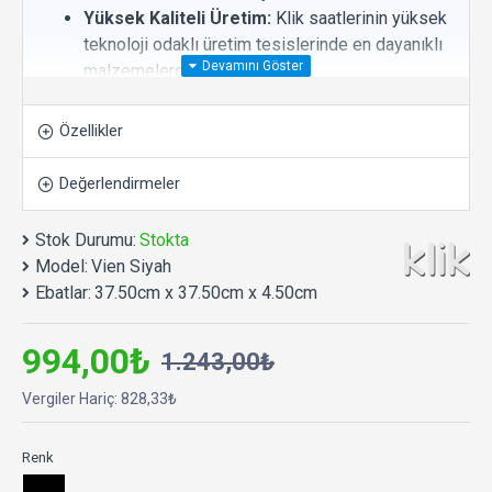
Yüksek Kaliteli Üretim:
Klik saatlerinin yüksek
teknoloji odaklı üretim tesislerinde en dayanıklı
malzemelerden üretilmiştir.
Kolay Okunabilir:
Okunaklı rakamlara sahip
sade tasarım.
Özellikler
Tamamen Sessiz:
Yüksek kaliteli ve sessiz
çalışan makine.
Değerlendirmeler
Uzun Pil Ömrü:
Rakiplerinden daha az
sarfiyatla uzun süre sorunsuz ve hassas
Stok Durumu:
Stokta
çalışma performansı. 1 adet AA kalem pil ile
Model:
Vien Siyah
çalışır.
Ebatlar:
37.50cm x 37.50cm x 4.50cm
Uzun Kullanım Ömrü:
Yıllarca arızalanmadan
çalışma performansına sahiptir.
994,00₺
1.243,00₺
Çevre Dostu Üretim Anlayışı:
Üründe ve
paketlemede geri dönüştürülebilir, çevre dostu
Vergiler Hariç: 828,33₺
malzeme kullanımı ile sürdürülebilir üretim.
Ø 37,5 x 4,5 cm.
Salon, oturma odası, yatak
Renk
odası, mutfak, ofis, kafe, çalışma alanları vb.