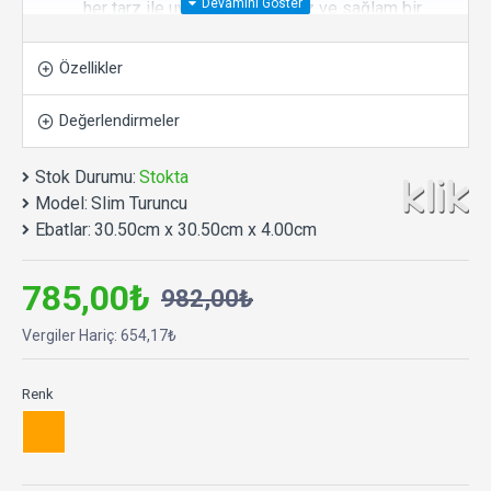
her tarz ile uyum sağlayan düz ve sağlam bir
yüzeye sahiptir. Kolay montaj için hafif tasarım.
Özel askı yuva tasarımı ile sadece bir adımda
Özellikler
kolayca duvara asılabilir.
Yüksek Kaliteli Üretim:
Klik saatlerinin yüksek
Değerlendirmeler
teknoloji odaklı üretim tesislerinde en dayanıklı
malzemelerden üretilmiştir.
Stok Durumu:
Stokta
Tamamen Sessiz:
Yüksek kaliteli ve sessiz
Model:
Slim Turuncu
çalışan makine.
Ebatlar:
30.50cm x 30.50cm x 4.00cm
Uzun Pil Ömrü:
Rakiplerinden daha az
sarfiyatla uzun süre sorunsuz ve hassas
785,00₺
982,00₺
çalışma performansı. 1 adet AA kalem pil ile
çalışır.
Vergiler Hariç: 654,17₺
Uzun Kullanım Ömrü:
Yıllarca arızalanmadan
çalışma performansına sahiptir.
Renk
Çevre Dostu Üretim Anlayışı:
Üründe ve
paketlemede geri dönüştürülebilir, çevre dostu
malzeme kullanımı ile sürdürülebilir üretim.
Ø 30,5 x 4 cm.
Salon, oturma odası, yatak odası,