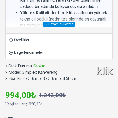
için hafif tasarım. Özel askı yuva tasarımı ile
sadece bir adımda kolayca duvara asılabilir.
Yüksek Kaliteli Üretim:
Klik saatlerinin yüksek
teknoloji odaklı üretim tesislerinde en dayanıklı
malzemelerden üretilmiştir.
Kolay Okunabilir:
Okunaklı rakamlara sahip
sade tasarım.
Özellikler
Tamamen Sessiz:
Yüksek kaliteli ve sessiz
çalışan makine.
Değerlendirmeler
Uzun Pil Ömrü:
Rakiplerinden daha az
sarfiyatla uzun süre sorunsuz ve hassas
Stok Durumu:
Stokta
çalışma performansı. 1 adet AA kalem pil ile
Model:
Simplex Kahverengi
çalışır.
Ebatlar:
37.50cm x 37.50cm x 4.50cm
Uzun Kullanım Ömrü:
Yıllarca arızalanmadan
çalışma performansına sahiptir.
994,00₺
1.243,00₺
Çevre Dostu Üretim Anlayışı:
Üründe ve
paketlemede geri dönüştürülebilir, çevre dostu
Vergiler Hariç: 828,33₺
malzeme kullanımı ile sürdürülebilir üretim.
Ø 37,5 x 4,5 cm.
Salon, oturma odası, yatak