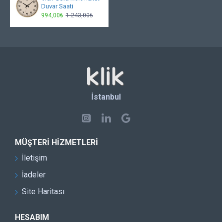
Duvar Saati
994,00₺
1.243,00₺
İstanbul
MÜŞTERI HIZMETLERI
İletişim
İadeler
Site Haritası
HESABIM