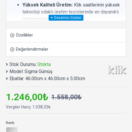
Yüksek Kaliteli Üretim:
Klik saatlerinin yüksek
teknoloji odaklı üretim tesislerinde en dayanıklı
malzemelerden üretilmiştir.
Kolay Okunabilir:
Okunaklı rakamlarına sahip
sade tasarım.
Özellikler
Tamamen Sessiz:
Yüksek kaliteli ve sessiz
çalışan makine.
Değerlendirmeler
Uzun Pil Ömrü:
Rakiplerinden daha az
sarfiyatla uzun süre sorunsuz ve hassas
Stok Durumu:
Stokta
çalışma performansı. 1 adet AA kalem pil ile
Model:
Sigma Gümüş
çalışır.
Ebatlar:
46.00cm x 46.00cm x 5.00cm
Uzun Kullanım Ömrü:
Yıllarca arızalanmadan
çalışma performansına sahiptir.
1.246,00₺
1.558,00₺
Çevre Dostu Üretim Anlayışı:
Üründe ve
paketlemede geri dönüştürülebilir, çevre dostu
Vergiler Hariç: 1.038,33₺
malzeme kullanımı ile sürdürülebilir üretim.
Ø 46 x 5 cm.
Salon, oturma odası, yatak odası,
Renk
mutfak, ofis, cafe, çalışma alanları vb. alanlar için