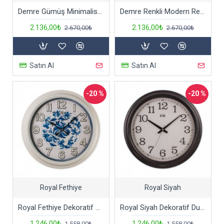
Demre Gümüş Minimalist Tasarım Metal Duvar Saati
Demre Renkli Modern Renkli Dekoratif Duvar Saati
2.136,00₺
2.136,00₺
2.670,00₺
2.670,00₺
Satın Al
Satın Al
-20 %
-20 %
Royal Fethiye
Royal Siyah
Royal Fethiye Dekoratif Büyük Boy Duvar Saati
Royal Siyah Dekoratif Duvar Saati
1.246,00₺
1.246,00₺
1.558,00₺
1.558,00₺