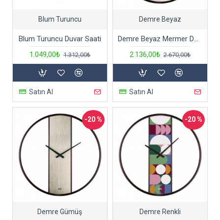
Blum Turuncu
Demre Beyaz
Blum Turuncu Duvar Saati
Demre Beyaz Mermer Desen Metal Duvar Saati
1.049,00₺
2.136,00₺
1.312,00₺
2.670,00₺
Satın Al
Satın Al
-20 %
-20 %
Demre Gümüş
Demre Renkli