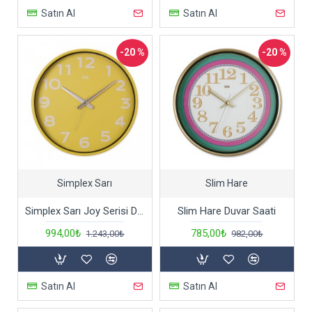
Satın Al
Satın Al
-20 %
-20 %
Simplex Sarı
Slim Hare
Simplex Sarı Joy Serisi Duvar Saati
Slim Hare Duvar Saati
994,00₺
785,00₺
1.243,00₺
982,00₺
Satın Al
Satın Al