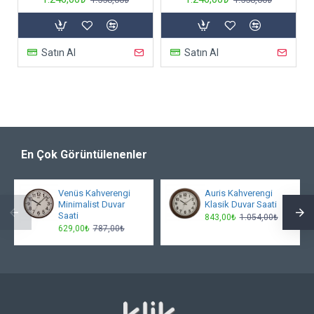
Satın Al
Satın Al
En Çok Görüntülenenler
Venüs Kahverengi
Auris Kahverengi
Minimalist Duvar
Klasik Duvar Saati
Saati
843,00₺
1.054,00₺
629,00₺
787,00₺