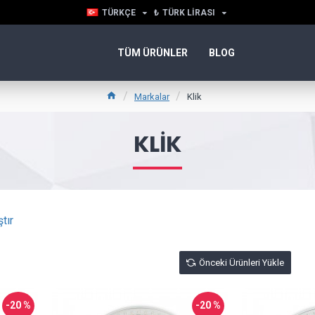
TÜRKÇE
₺
TÜRK LIRASI
TÜM ÜRÜNLER
BLOG
Markalar
Klik
KLIK
tır
Önceki Ürünleri Yükle
-20 %
-20 %