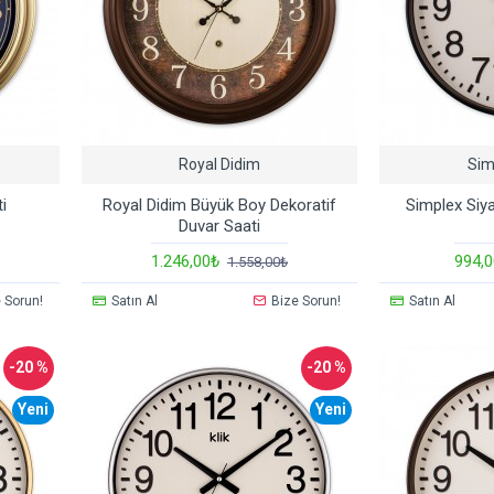
Royal Didim
Sim
i
Royal Didim Büyük Boy Dekoratif
Simplex Siy
Duvar Saati
1.246,00₺
994,
1.558,00₺
 Sorun!
Satın Al
Bize Sorun!
Satın Al
-20 %
-20 %
Yeni
Yeni