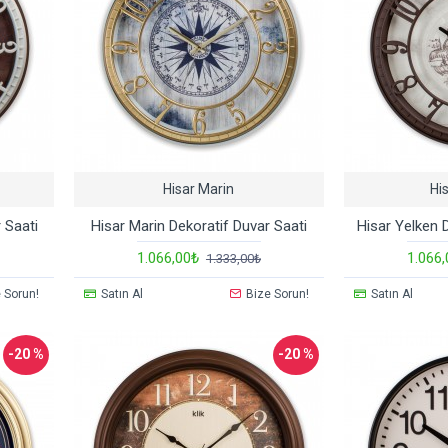
Hisar Marin
Hi
 Saati
Hisar Marin Dekoratif Duvar Saati
Hisar Yelken 
1.066,00₺
1.066
1.333,00₺
 Sorun!
Satın Al
Bize Sorun!
Satın Al
-20 %
-20 %