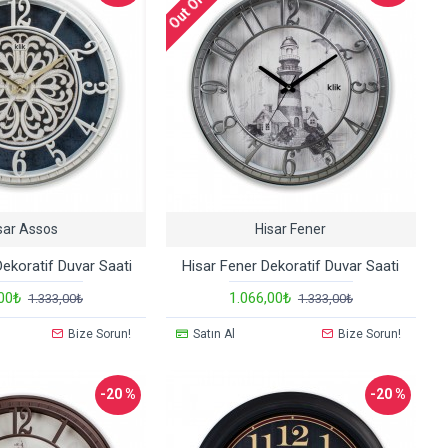
sar Assos
Hisar Fener
ekoratif Duvar Saati
Hisar Fener Dekoratif Duvar Saati
,00₺
1.066,00₺
1.333,00₺
1.333,00₺
Bize Sorun!
Satın Al
Bize Sorun!
-20 %
-20 %