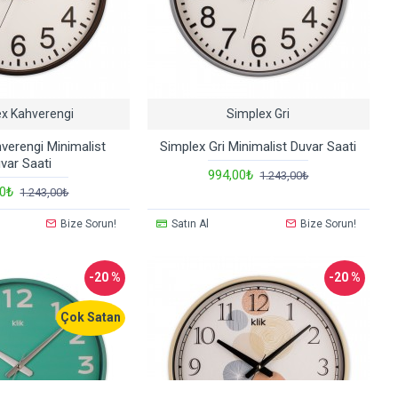
ex Kahverengi
Simplex Gri
verengi Minimalist
Simplex Gri Minimalist Duvar Saati
var Saati
994,00₺
1.243,00₺
00₺
1.243,00₺
Bize Sorun!
Satın Al
Bize Sorun!
-20 %
-20 %
Çok Satan