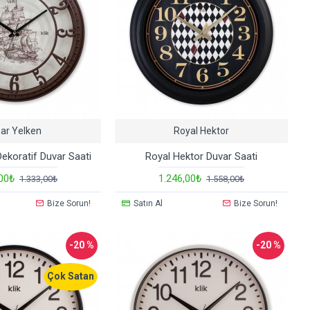
sar Yelken
Royal Hektor
Dekoratif Duvar Saati
Royal Hektor Duvar Saati
,00₺
1.246,00₺
1.333,00₺
1.558,00₺
Bize Sorun!
Satın Al
Bize Sorun!
-20 %
-20 %
Çok Satan