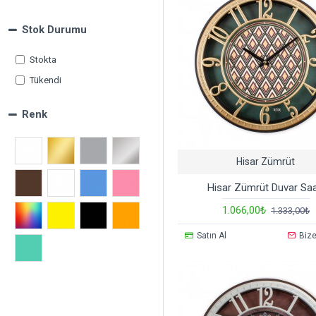
Stok Durumu
Stokta
Tükendi
Renk
Hisar Zümrüt
Hisar Zümrüt Duvar Saa
1.066,00₺
1.333,00₺
Satın Al
Bize