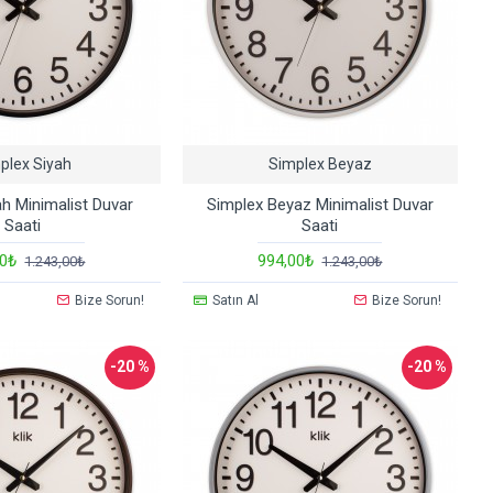
plex Siyah
Simplex Beyaz
ah Minimalist Duvar
Simplex Beyaz Minimalist Duvar
Saati
Saati
00₺
994,00₺
1.243,00₺
1.243,00₺
Bize Sorun!
Satın Al
Bize Sorun!
-20 %
-20 %