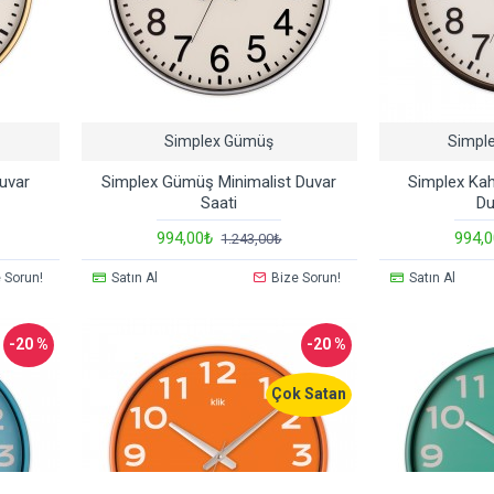
Simplex Gümüş
Simpl
uvar
Simplex Gümüş Minimalist Duvar
Simplex Kah
Saati
Du
994,00₺
994,
1.243,00₺
 Sorun!
Satın Al
Bize Sorun!
Satın Al
-20 %
-20 %
Çok Satan