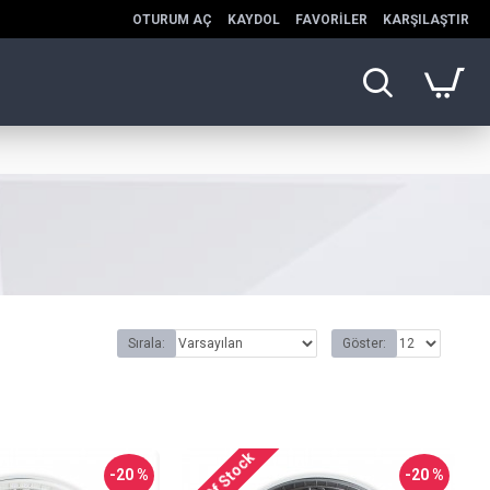
OTURUM AÇ
KAYDOL
FAVORILER
KARŞILAŞTIR
Sırala:
Göster:
Out Of Stock
-20 %
-20 %