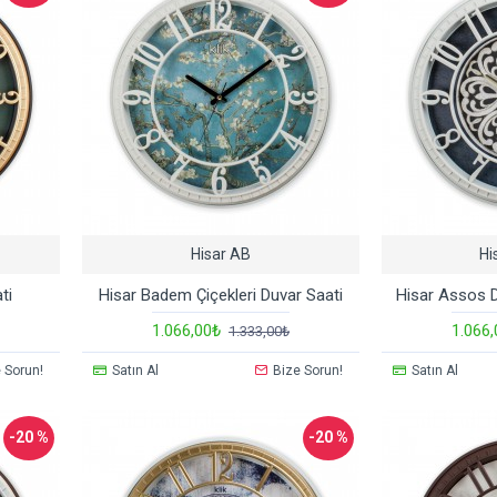
Hisar AB
Hi
ti
Hisar Badem Çiçekleri Duvar Saati
Hisar Assos D
1.066,00₺
1.066
1.333,00₺
 Sorun!
Satın Al
Bize Sorun!
Satın Al
-20 %
-20 %