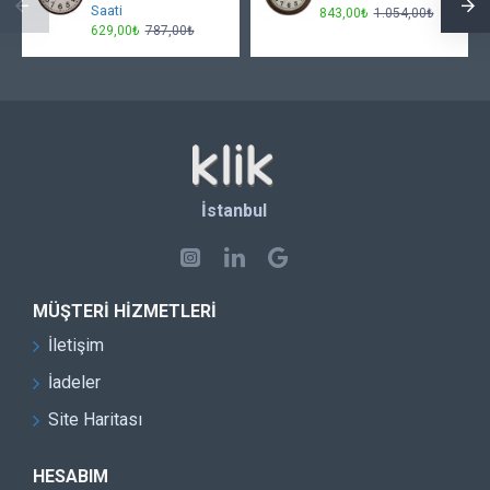
Saati
843,00₺
1.054,00₺
629,00₺
787,00₺
İstanbul
MÜŞTERI HIZMETLERI
İletişim
İadeler
Site Haritası
HESABIM