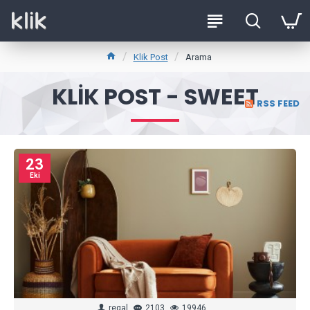
Klik Post
Arama
KLIK POST - SWEET
RSS FEED
23
Eki
regal
2103
19946