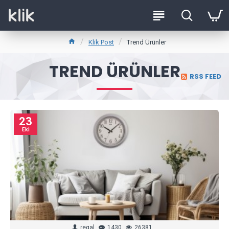
Klik Post
Trend Ürünler
TREND ÜRÜNLER
RSS FEED
23
Eki
regal
1430
26381