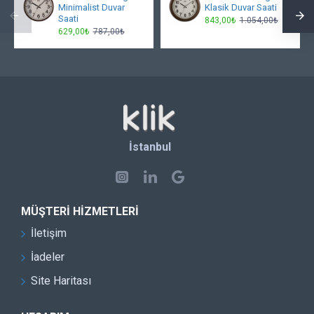
Minimalist Duvar
Klasik Duvar Saati
Saati
843,00₺
1.054,00₺
629,00₺
787,00₺
İstanbul
MÜŞTERI HIZMETLERI
İletişim
İadeler
Site Haritası